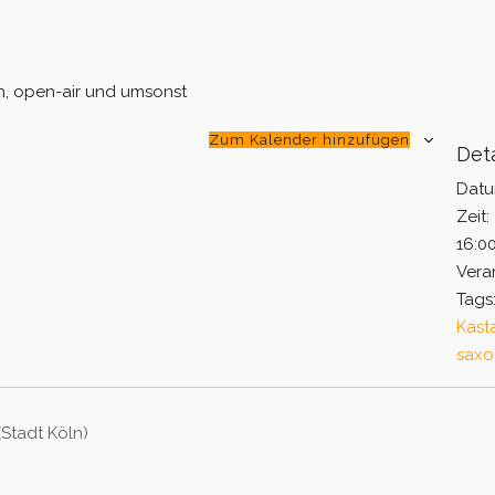
, open-air und umsonst
Zum Kalender hinzufügen
Deta
Datu
Zeit:
16:00
Vera
Tags
Kast
sax
(Stadt Köln)