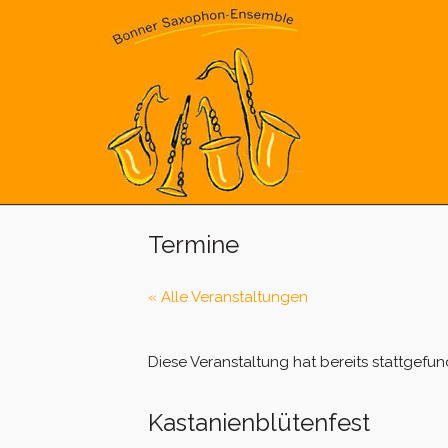
Skip
to
content
Termine
« Alle Veranstaltungen
Diese Veranstaltung hat bereits stattgefun
Kastanienblütenfest