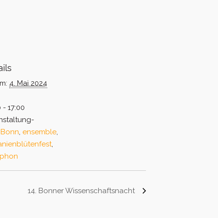
ils
m:
4. Mai 2024
 - 17:00
nstaltung-
:
Bonn
,
ensemble
,
anienblütenfest
,
ophon
14. Bonner Wissenschaftsnacht