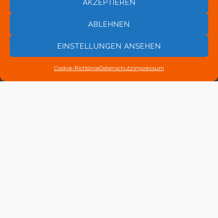
AKZEPTIEREN
Kontakt
auf.
ABLEHNEN
EINSTELLUNGEN ANSEHEN
Buchen Sie uns!
Cookie-Richtlinie
Datenschutz
Impressum
Gerne umrahmen wir auch Ihre Veranstaltung
musikalisch. Um uns zu buchen, nehmen Sie
bitte
Kontakt
auf.
2026 © Bonner Saxophon-Ensemble e.V.
Impressum
Datenschutz
Cookie-Richtlinie (EU)
Intern