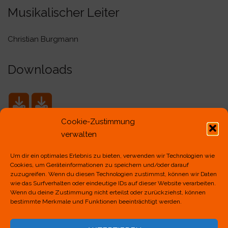
Musikalischer Leiter
Christian Burgmann
Downloads
Cookie-Zustimmung
Satzung
Beitragsordnung
verwalten
Um dir ein optimales Erlebnis zu bieten, verwenden wir Technologien wie
Weitere Saxophonisten/innen
Cookies, um Geräteinformationen zu speichern und/oder darauf
zuzugreifen. Wenn du diesen Technologien zustimmst, können wir Daten
gesucht!
wie das Surfverhalten oder eindeutige IDs auf dieser Website verarbeiten.
Wenn du deine Zustimmung nicht erteilst oder zurückziehst, können
bestimmte Merkmale und Funktionen beeinträchtigt werden.
Spielen Sie selbst Saxophon? Wir freuen uns
immer über Zuwachs. Nehmen Sie bitte