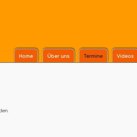
Home
Über uns
Termine
Videos
den.