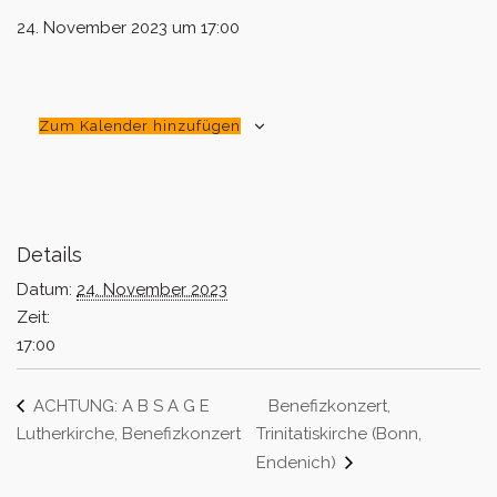
24. November 2023 um 17:00
Zum Kalender hinzufügen
Details
Datum:
24. November 2023
Zeit:
17:00
ACHTUNG: A B S A G E
Benefizkonzert,
Lutherkirche, Benefizkonzert
Trinitatiskirche (Bonn,
Endenich)